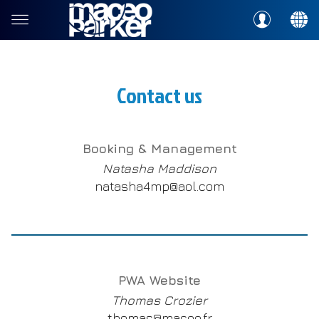
Contact us
Booking & Management
Natasha Maddison
natasha4mp@aol.com
PWA Website
Thomas Crozier
thomas@maceo.fr