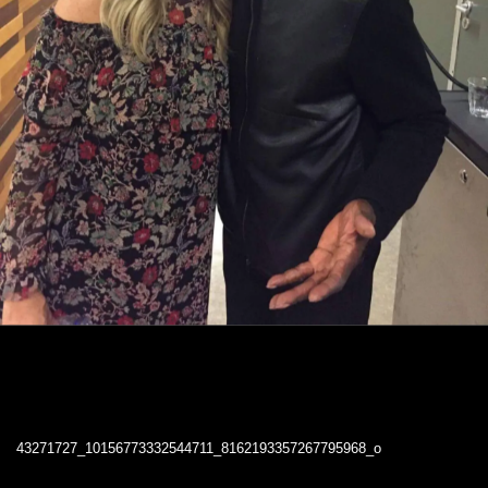
43271727_10156773332544711_8162193357267795968_o