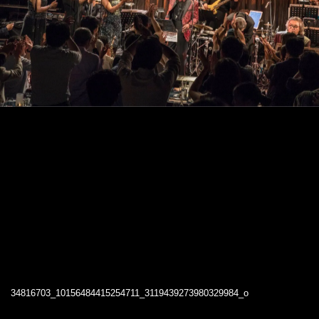
34816703_10156484415254711_3119439273980329984_o