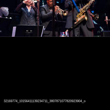
32169774_10156411139234711_3807871077820923904_o