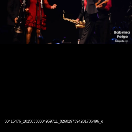
30415476_10156330304959711_8260197394201706496_o